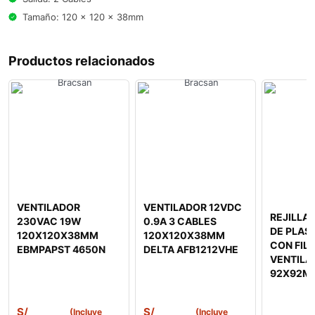
Tamaño: 120 x 120 x 38mm
Productos relacionados
VENTILADOR
VENTILADOR 12VDC
REJILLA
230VAC 19W
0.9A 3 CABLES
DE PLAS
120X120X38MM
120X120X38MM
CON FIL
EBMPAPST 4650N
DELTA AFB1212VHE
VENTILA
92X92MM
S/
S/
(Incluye
(Incluye