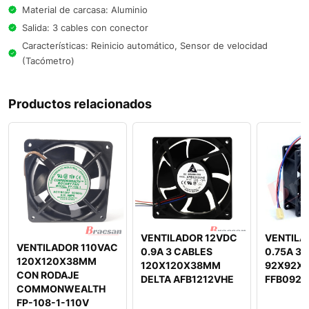
Material de carcasa: Aluminio
Salida: 3 cables con conector
Características: Reinicio automático, Sensor de velocidad
(Tacómetro)
Productos relacionados
VENTILADOR 12VDC
VENTILA
VENTILADOR 110VAC
0.9A 3 CABLES
0.75A 3 
120X120X38MM
120X120X38MM
92X92X
CON RODAJE
DELTA AFB1212VHE
FFB0924
COMMONWEALTH
FP-108-1-110V