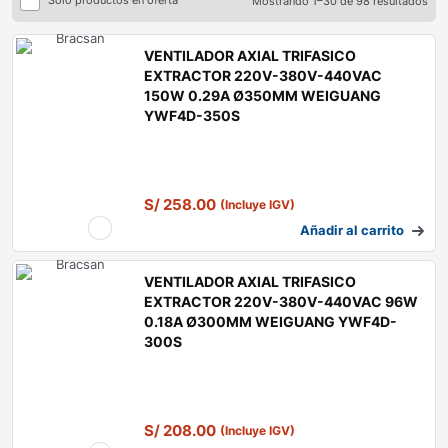
Solo productos en oferta
Mostrando 1–30 de 98 resultados
VENTILADOR AXIAL TRIFASICO
EXTRACTOR 220V-380V-440VAC
150W 0.29A Ø350MM WEIGUANG
YWF4D-350S
S/
258.00
(Incluye IGV)
Añadir al carrito
VENTILADOR AXIAL TRIFASICO
EXTRACTOR 220V-380V-440VAC 96W
0.18A Ø300MM WEIGUANG YWF4D-
300S
S/
208.00
(Incluye IGV)