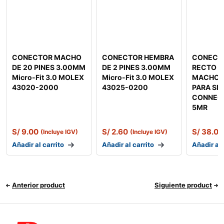
CONECTOR MACHO
CONECTOR HEMBRA
CONECT
DE 20 PINES 3.00MM
DE 2 PINES 3.00MM
RECTO DE
Micro-Fit 3.0 MOLEX
Micro-Fit 3.0 MOLEX
MACHO T
43020-2000
43025-0200
PARA SE
CONNEC
5MR
S/
9.00
S/
2.60
S/
38.00
(Incluye IGV)
(Incluye IGV)
Añadir al carrito
Añadir al carrito
Añadir al 
Anterior product
Siguiente product