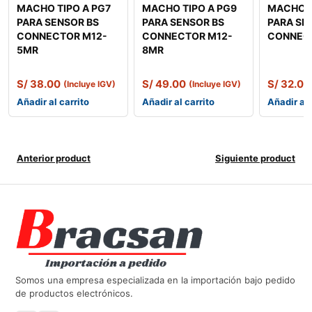
MACHO TIPO A PG7
MACHO TIPO A PG9
MACHO T
PARA SENSOR BS
PARA SENSOR BS
PARA SE
CONNECTOR M12-
CONNECTOR M12-
CONNEC
5MR
8MR
S/
38.00
S/
49.00
S/
32.00
(Incluye IGV)
(Incluye IGV)
Añadir al carrito
Añadir al carrito
Añadir al 
Anterior product
Siguiente product
Somos una empresa especializada en la importación bajo pedido
de productos electrónicos.