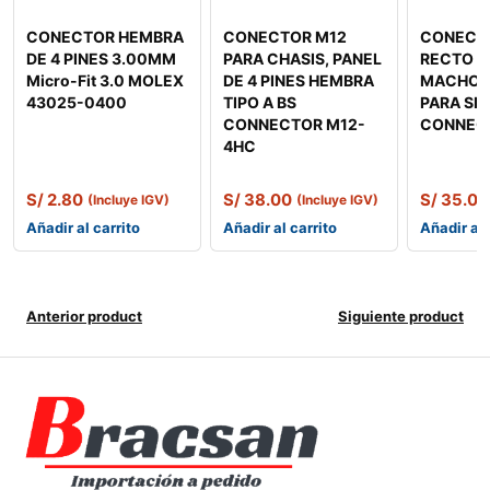
CONECTOR HEMBRA
CONECTOR M12
CONECT
DE 4 PINES 3.00MM
PARA CHASIS, PANEL
RECTO DE
Micro-Fit 3.0 MOLEX
DE 4 PINES HEMBRA
MACHO T
43025-0400
TIPO A BS
PARA SE
CONNECTOR M12-
CONNEC
4HC
S/
2.80
S/
38.00
S/
35.00
(Incluye IGV)
(Incluye IGV)
Añadir al carrito
Añadir al carrito
Añadir al 
Anterior product
Siguiente product