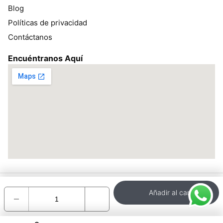
Blog
Políticas de privacidad
Contáctanos
Encuéntranos Aquí
Todos los derechos reservados bracsan.pe ©2026 – Desarrollado
Añadir al carrito
por:
Encotel