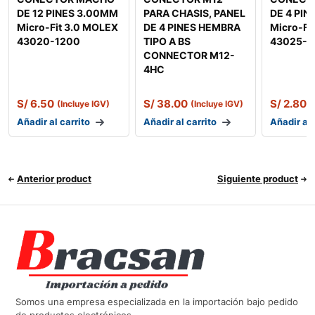
DE 12 PINES 3.00MM
PARA CHASIS, PANEL
DE 4 PI
Micro-Fit 3.0 MOLEX
DE 4 PINES HEMBRA
Micro-Fi
43020-1200
TIPO A BS
43025-
CONNECTOR M12-
4HC
S/
6.50
S/
38.00
S/
2.80
(Incluye IGV)
(Incluye IGV)
(
Añadir al carrito
Añadir al carrito
Añadir al 
Anterior product
Siguiente product
Somos una empresa especializada en la importación bajo pedido