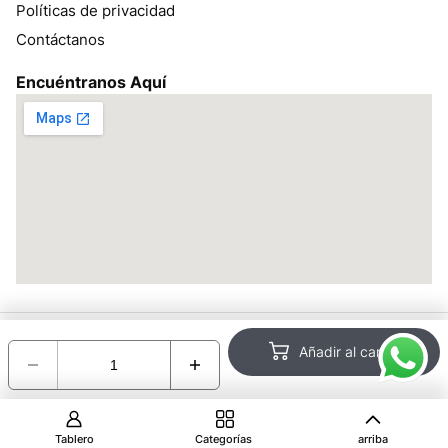
Políticas de privacidad
Contáctanos
Encuéntranos Aquí
Todos los derechos reservados bracsan.pe ©2026 – Desarrollado
Añadir al carrito
por:
Encotel
Tablero
Categorías
arriba