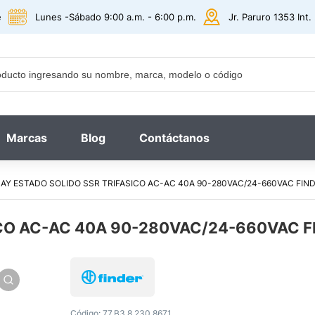
e
Lunes -Sábado 9:00 a.m. - 6:00 p.m.
Jr. Paruro 1353 Int
Marcas
Blog
Contáctanos
AY ESTADO SOLIDO SSR TRIFASICO AC-AC 40A 90-280VAC/24-660VAC FINDE
CO AC-AC 40A 90-280VAC/24-660VAC FI
Código:
77.B3.8.230.8671