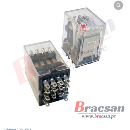
Código:
1001507