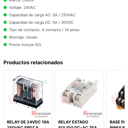
Voltaje: 24VAC
Capacidad de carga AC: 5A / 250VAC
Capacidad de carga DC: 5A / 30VDC
Tipo de contacto: 4 contacto / 14 pines
Montaje: zócalo
Precio incluye IGV
Productos relacionados
RELAY DE 24VDC 16A
RELAY ESTADO
BASE PA
250VAC SPDT 8
SOLIDO DC-AC 75A
PINES PA