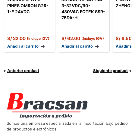
PINES OMRON G2R-
3-32VDC/90-
ZHENGQI
1-E 24VDC
480VAC FOTEK SSR-
75DA-H
S/
22.00
S/
62.00
S/
6.50
(Incluye IGV)
(Incluye IGV)
(
Añadir al carrito
Añadir al carrito
Añadir al 
Anterior product
Siguiente product
Somos una empresa especializada en la importación bajo pedido
de productos electrónicos.