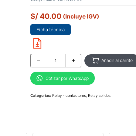
S/
40.00
(Incluye IGV)
Ficha técnica
Añadir al carrito
Cotizar por WhatsApp
Categorías:
Relay - contactores
,
Relay solidos