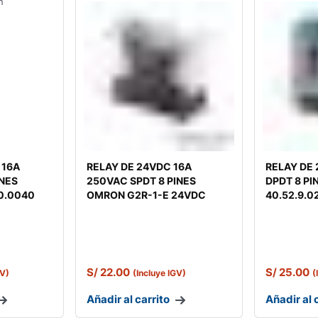
 16A
RELAY DE 24VDC 16A
RELAY DE
INES
250VAC SPDT 8 PINES
DPDT 8 PI
30.0040
OMRON G2R-1-E 24VDC
40.52.9.0
S/
22.00
S/
25.00
GV)
(Incluye IGV)
(
Añadir al carrito
Añadir al 