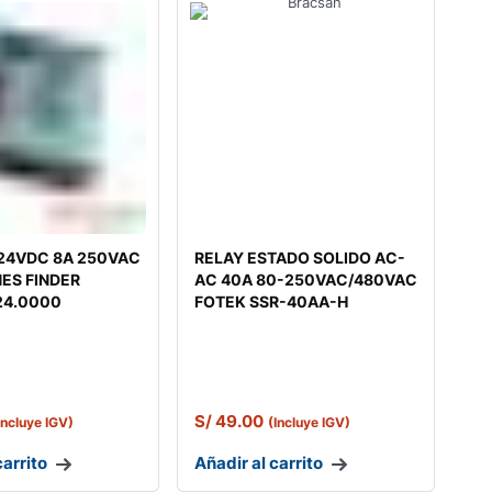
 24VDC 8A 250VAC
RELAY ESTADO SOLIDO AC-
NES FINDER
AC 40A 80-250VAC/480VAC
24.0000
FOTEK SSR-40AA-H
S/
49.00
Incluye IGV)
(Incluye IGV)
carrito
Añadir al carrito