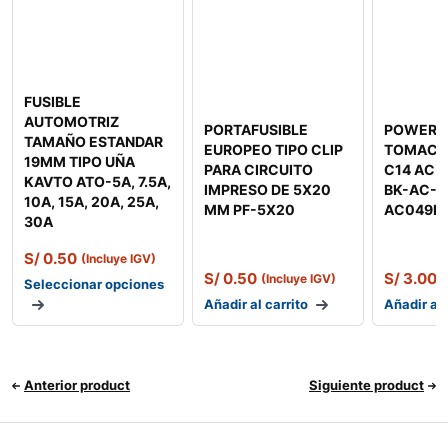
FUSIBLE
AUTOMOTRIZ
PORTAFUSIBLE
POWER 
TAMAÑO ESTANDAR
EUROPEO TIPO CLIP
TOMACO
19MM TIPO UÑA
PARA CIRCUITO
C14 AC 
KAVTO ATO-5A, 7.5A,
IMPRESO DE 5X20
BK-AC-0
10A, 15A, 20A, 25A,
MM PF-5X20
AC049F
30A
S/
0.50
(Incluye IGV)
S/
0.50
S/
3.00
(Incluye IGV)
(
Seleccionar opciones
Añadir al carrito
Añadir al 
Anterior product
Siguiente product