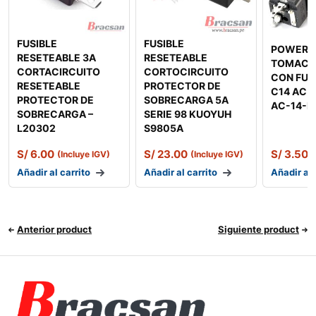
FUSIBLE
FUSIBLE
POWER 
RESETEABLE 3A
RESETEABLE
TOMACO
CORTACIRCUITO
CORTOCIRCUITO
CON FUS
RESETEABLE
PROTECTOR DE
C14 AC 
PROTECTOR DE
SOBRECARGA 5A
AC-14-F
SOBRECARGA –
SERIE 98 KUOYUH
L20302
S9805A
S/
6.00
S/
23.00
S/
3.50
(Incluye IGV)
(Incluye IGV)
(
Añadir al carrito
Añadir al carrito
Añadir al 
Anterior product
Siguiente product