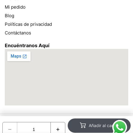
Mi pedido
Blog
Políticas de privacidad
Contáctanos
Encuéntranos Aquí
Todos los derechos reservados bracsan.pe ©2026 – Desarrollado
Añadir al carrito
por:
Encotel