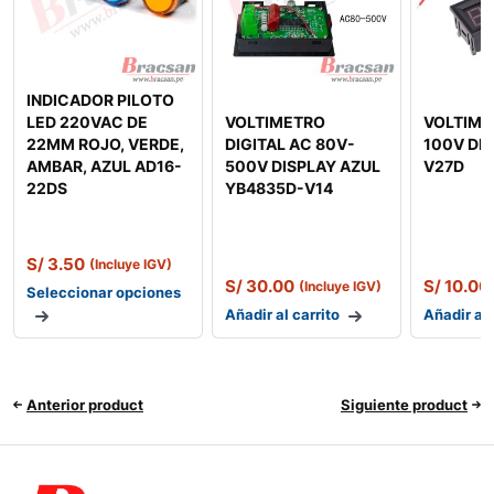
INDICADOR PILOTO
LED 220VAC DE
VOLTIMETRO
VOLTIME
22MM ROJO, VERDE,
DIGITAL AC 80V-
100V DI
AMBAR, AZUL AD16-
500V DISPLAY AZUL
V27D
22DS
YB4835D-V14
S/
3.50
(Incluye IGV)
S/
30.00
S/
10.00
(Incluye IGV)
Seleccionar opciones
Añadir al carrito
Añadir al 
Anterior product
Siguiente product