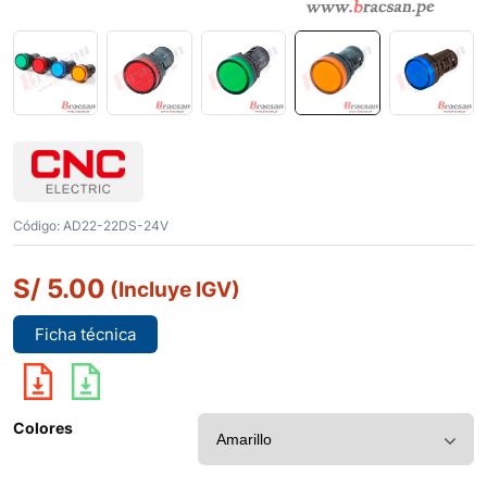
Código:
AD22-22DS-24V
S/
5.00
(Incluye IGV)
Ficha técnica
Colores