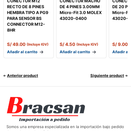
CONECTOR M12
CONECTOR MACHO
CONECT
RECTO DE 8 PINES
DE 4 PINES 3.00MM
DE 20 P
HEMBRA TIPO A PG9
Micro-Fit 3.0 MOLEX
Micro-Fi
PARA SENSOR BS
43020-0400
43020-
CONNECTOR M12-
8HR
S/
49.00
S/
4.50
S/
9.00
(Incluye IGV)
(Incluye IGV)
(
Añadir al carrito
Añadir al carrito
Añadir al 
Anterior product
Siguiente product
Somos una empresa especializada en la importación bajo pedido