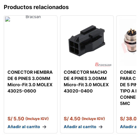
Productos relacionados
CONECTOR HEMBRA
CONECTOR MACHO
CONECT
DE 6 PINES 3.00MM
DE 4 PINES 3.00MM
PARA CH
Micro-Fit 3.0 MOLEX
Micro-Fit 3.0 MOLEX
DE 5 PI
43025-0600
43020-0400
TIPO A B
CONNEC
5MC
S/
5.50
S/
4.50
S/
38.00
(Incluye IGV)
(Incluye IGV)
Añadir al carrito
Añadir al carrito
Añadir al 