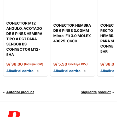
CONECTOR M12
CONECTOR HEMBRA
CONECT
ANGULO, ACOTADO
DE 6 PINES 3.00MM
RECTO DE
DE 5 PINES HEMBRA
Micro-Fit 3.0 MOLEX
HEMBRA 
TIPO A PG7 PARA
43025-0600
PARA SE
SENSOR BS
CONNEC
CONNECTOR M12-
5HR
5HA
S/
38.00
S/
5.50
S/
38.00
(Incluye IGV)
(Incluye IGV)
Añadir al carrito
Añadir al carrito
Añadir al 
Anterior product
Siguiente product