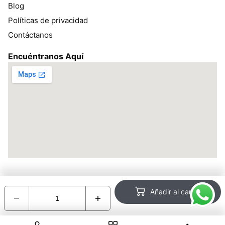
Blog
Políticas de privacidad
Contáctanos
Encuéntranos Aquí
Todos los derechos reservados bracsan.pe ©2026 – Desarrollado
Añadir al carrito
por:
Encotel