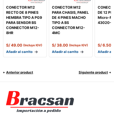
CONECTOR M12
CONECTOR M12
CONECT
RECTO DE 8 PINES
PARA CHASIS, PANEL
DE 12 PI
HEMBRA TIPO A PG9
DE 4 PINES MACHO
Micro-Fi
PARA SENSOR BS
TIPO A BS
43020-1
CONNECTOR M12-
CONNECTOR M12-
8HR
4MC
S/
49.00
S/
38.00
S/
6.50
(Incluye IGV)
(Incluye IGV)
(
Añadir al carrito
Añadir al carrito
Añadir al 
Anterior product
Siguiente product