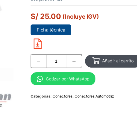
S/
25.00
(Incluye IGV)
Ficha técnica
Añadir al carrito
Cotizar por WhatsApp
Categorías:
Conectores
,
Conectores Automotriz