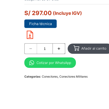
S/
297.00
(Incluye IGV)
Ficha técnica
Añadir al carrito
Cotizar por WhatsApp
Categorías:
Conectores
,
Conectores Militares