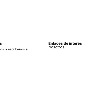
s
Enlaces de interés
Nosotros
os o escríbenos al
970 761
Tienda
a
Mi pedido
uro 1353 Int. 214
Blog
bracsan.pe
Políticas de privacidad
Contáctanos