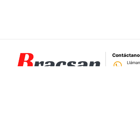
Contáctano
Lláman
950 
Tiend
Jr. Par
Somos una empresa especializada en la
Correo
ventas@
importación bajo pedido de productos
electrónicos.