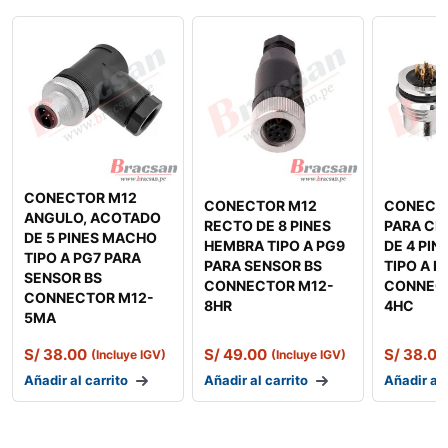
CONECTOR M12
CONECTOR M12
CONECT
ANGULO, ACOTADO
RECTO DE 8 PINES
PARA CH
DE 5 PINES MACHO
HEMBRA TIPO A PG9
DE 4 PI
TIPO A PG7 PARA
PARA SENSOR BS
TIPO A B
SENSOR BS
CONNECTOR M12-
CONNEC
CONNECTOR M12-
8HR
4HC
5MA
S/
38.00
S/
49.00
S/
38.00
(Incluye IGV)
(Incluye IGV)
Añadir al carrito
Añadir al carrito
Añadir al 