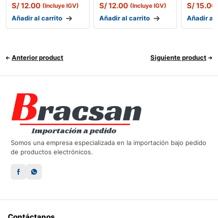
S/
12.00
S/
12.00
S/
15.00
(Incluye IGV)
(Incluye IGV)
Añadir al carrito
Añadir al carrito
Añadir al 
Anterior product
Siguiente product
Somos una empresa especializada en la importación bajo pedido
de productos electrónicos.
Contáctanos