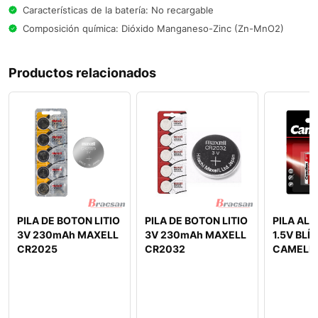
Características de la batería: No recargable
Composición química: Dióxido Manganeso-Zinc (Zn-MnO2)
Productos relacionados
PILA DE BOTON LITIO
PILA DE BOTON LITIO
PILA AL
3V 230mAh MAXELL
3V 230mAh MAXELL
1.5V BLÍ
CR2025
CR2032
CAMELIO