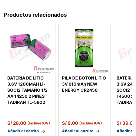
Productos relacionados
BATERIA DE LITIO
PILA DE BOTON LITIO
BATERIA 
3.6V 1200MAH Li-
3V 610mAh NEW
3.6V 240
SOCl2 TAMAÑO 1/2
ENERGY CR2450
SOCl2 T
AA 14250 2 PINES
14500 2 
TADIRAN TL-5902
TADIRAN
S/
28.00
S/
9.00
S/
39.00
(Incluye IGV)
(Incluye IGV)
Añadir al carrito
Añadir al carrito
Añadir al 