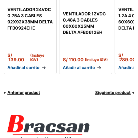
VENTILADOR 24VDC
VENTILA
VENTILADOR 12VDC
0.75A 3 CABLES
1.2A 4 C
0.48A 3 CABLES
92X92X38MM DELTA
60X60X
60X60X25MM
FFB0924EHE
DELTA P
DELTA AFB0612EH
S/
S/
(Incluye
139.00
S/
110.00
289.00
IGV)
(Incluye IGV)
Añadir al carrito
Añadir al carrito
Añadir al 
Anterior product
Siguiente product