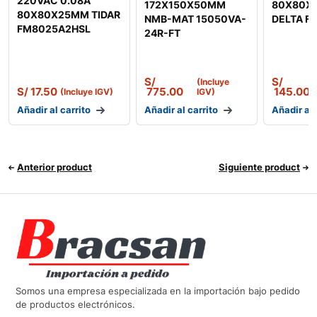
220VAC 0.08A
172X150X50MM
80X80X
80X80X25MM TIDAR
NMB-MAT 15050VA-
DELTA F
FM8025A2HSL
24R-FT
S/
S/
(Incluye
S/
17.50
775.00
145.00
(Incluye IGV)
IGV)
Añadir al carrito
Añadir al carrito
Añadir al 
Anterior product
Siguiente product
Somos una empresa especializada en la importación bajo pedido
de productos electrónicos.