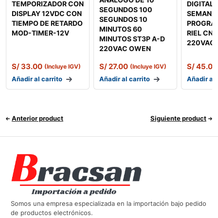
TEMPORIZADOR CON
DIGITAL
SEGUNDOS 100
DISPLAY 12VDC CON
SEMANA
SEGUNDOS 10
TIEMPO DE RETARDO
PROGRA
MINUTOS 60
MOD-TIMER-12V
RIEL CN
MINUTOS ST3P A-D
220VAC
220VAC OWEN
S/
33.00
S/
27.00
S/
45.00
(Incluye IGV)
(Incluye IGV)
Añadir al carrito
Añadir al carrito
Añadir al 
Anterior product
Siguiente product
Somos una empresa especializada en la importación bajo pedido
de productos electrónicos.