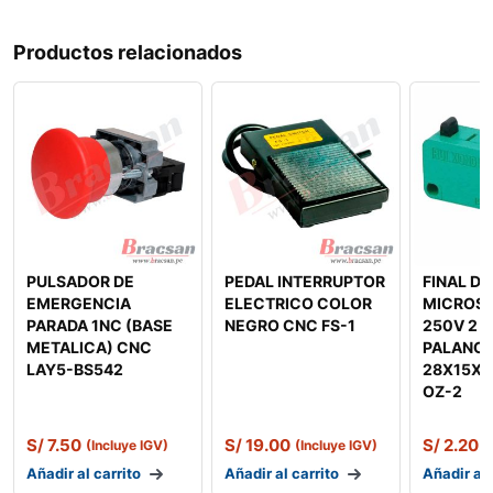
Productos relacionados
PULSADOR DE
PEDAL INTERRUPTOR
FINAL D
EMERGENCIA
ELECTRICO COLOR
MICROSW
PARADA 1NC (BASE
NEGRO CNC FS-1
250V 2 P
METALICA) CNC
PALANC
LAY5-BS542
28X15X
OZ-2
S/
7.50
S/
19.00
S/
2.20
(Incluye IGV)
(Incluye IGV)
(
Añadir al carrito
Añadir al carrito
Añadir al 