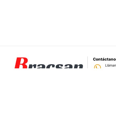
Contáctano
Lláman
950 
Tiend
Jr. Par
Somos una empresa especializada en la
Correo
ventas@
importación bajo pedido de productos
electrónicos.