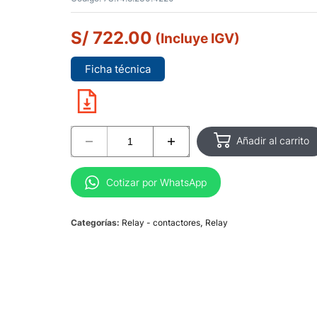
S/
722.00
(Incluye IGV)
Ficha técnica
Añadir al carrito
Cotizar por WhatsApp
Categorías:
Relay - contactores
,
Relay