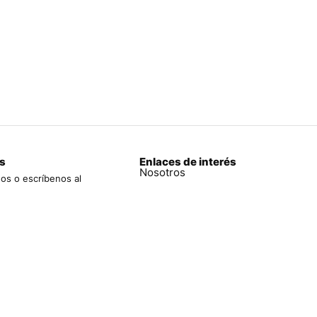
s
Enlaces de interés
Nosotros
os o escríbenos al
970 761
Tienda
a
Mi pedido
uro 1353 Int. 214
Blog
bracsan.pe
Políticas de privacidad
Contáctanos