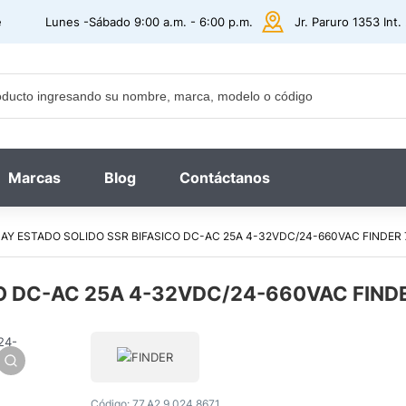
e
Lunes -Sábado 9:00 a.m. - 6:00 p.m.
Jr. Paruro 1353 Int
Marcas
Blog
Contáctanos
AY ESTADO SOLIDO SSR BIFASICO DC-AC 25A 4-32VDC/24-660VAC FINDER 7
O DC-AC 25A 4-32VDC/24-660VAC FINDE
Código:
77.A2.9.024.8671