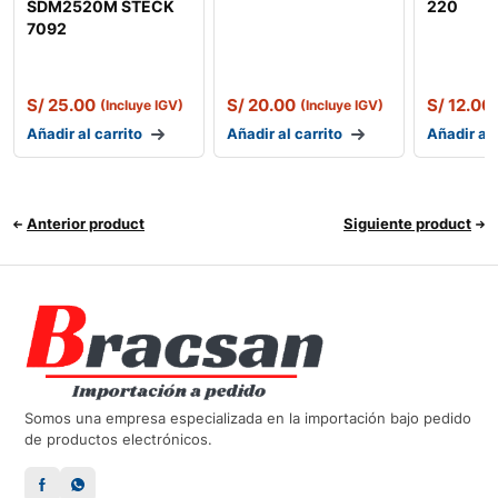
SDM2520M STECK
220
7092
S/
25.00
S/
20.00
S/
12.00
(Incluye IGV)
(Incluye IGV)
Añadir al carrito
Añadir al carrito
Añadir al 
Anterior product
Siguiente product
Somos una empresa especializada en la importación bajo pedido
de productos electrónicos.