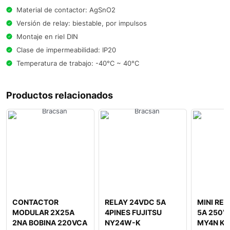
Material de contactor: AgSnO2
Versión de relay: biestable, por impulsos
Montaje en riel DIN
Clase de impermeabilidad: IP20
Temperatura de trabajo: -40°C ~ 40°C
Productos relacionados
CONTACTOR
RELAY 24VDC 5A
MINI RE
MODULAR 2X25A
4PINES FUJITSU
5A 250VA
2NA BOBINA 220VCA
NY24W-K
MY4N KL