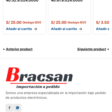
40.52.9.024.0000
40.61.9.024.0000
S/
25.00
S/
25.00
S/
3.50
(Incluye IGV)
(Incluye IGV)
(
Añadir al carrito
Añadir al carrito
Añadir al 
Anterior product
Siguiente product
Somos una empresa especializada en la importación bajo pedido
de productos electrónicos.