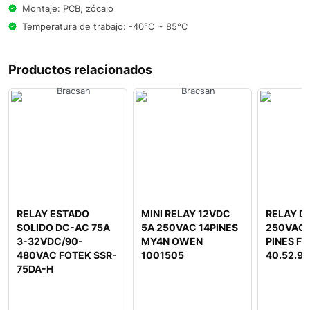
Montaje: PCB, zócalo
Temperatura de trabajo: -40°C ~ 85°C
Productos relacionados
RELAY ESTADO
MINI RELAY 12VDC
RELAY D
SOLIDO DC-AC 75A
5A 250VAC 14PINES
250VAC 
3-32VDC/90-
MY4N OWEN
PINES FI
480VAC FOTEK SSR-
1001505
40.52.9
75DA-H