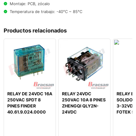
Montaje: PCB, zócalo
Temperatura de trabajo: -40°C ~ 85°C
Productos relacionados
RELAY DE 24VDC 16A
RELAY 24VDC
RELAY E
250VAC SPDT 8
250VAC 10A 8 PINES
SOLIDO 
PINES FINDER
ZHENGQI QLY2N-
3-32VDC
40.61.9.024.0000
24VDC
FOTEK S