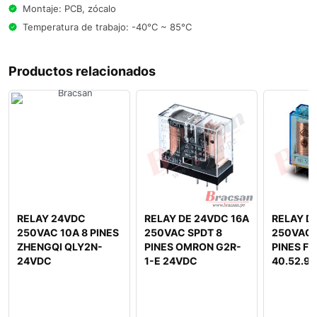
Montaje: PCB, zócalo
Temperatura de trabajo: -40°C ~ 85°C
Productos relacionados
RELAY 24VDC
RELAY DE 24VDC 16A
RELAY D
250VAC 10A 8 PINES
250VAC SPDT 8
250VAC 
ZHENGQI QLY2N-
PINES OMRON G2R-
PINES FI
24VDC
1-E 24VDC
40.52.9