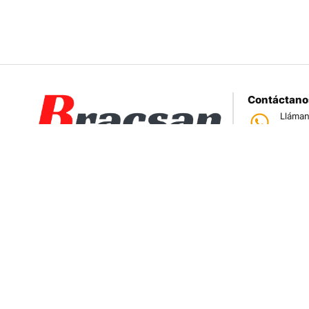
Contáctano
Lláman
950 
Tiend
Jr. Par
Somos una empresa especializada en la
Correo
ventas@
importación bajo pedido de productos
electrónicos.
Tod