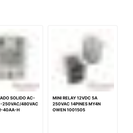
TADO SOLIDO AC-
MINI RELAY 12VDC 5A
0-250VAC/480VAC
250VAC 14PINES MY4N
R-40AA-H
OWEN 1001505