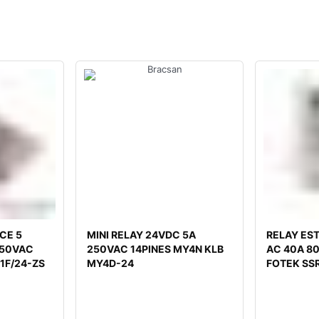
CE 5
MINI RELAY 24VDC 5A
RELAY ES
250VAC
250VAC 14PINES MY4N KLB
AC 40A 8
1F/24-ZS
MY4D-24
FOTEK SS