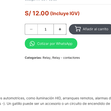
S/
12.00
(Incluye IGV)
Añadir al carrito
Cotizar por WhatsApp
Categorías:
Relay
,
Relay - contactores
ones automotrices, como iluminación HID, arranques remotos, alarmas 
-). Un gatillo puede ser un accesorio o un circuito de encendido de u