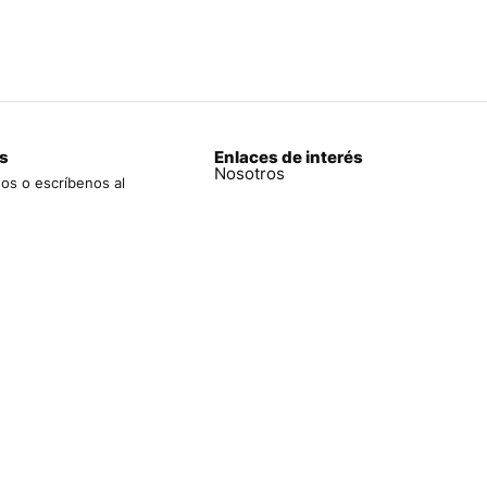
s
Enlaces de interés
Nosotros
os o escríbenos al
970 761
Tienda
a
Mi pedido
uro 1353 Int. 214
Blog
bracsan.pe
Políticas de privacidad
Contáctanos
os los derechos reservados bracsan.pe ©2026 – Desarrollado por:
Enc