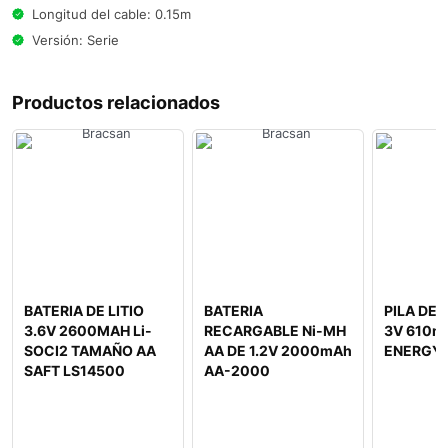
Longitud del cable: 0.15m
Versión: Serie
Productos relacionados
BATERIA DE LITIO
BATERIA
PILA DE 
3.6V 2600MAH Li-
RECARGABLE Ni-MH
3V 610m
SOCI2 TAMAÑO AA
AA DE 1.2V 2000mAh
ENERGY 
SAFT LS14500
AA-2000