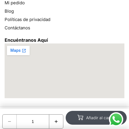
Mi pedido
Blog
Políticas de privacidad
Contáctanos
Encuéntranos Aquí
Todos los derechos reservados bracsan.pe ©2026 – Desarrollado
Añadir al carrito
por:
Encotel