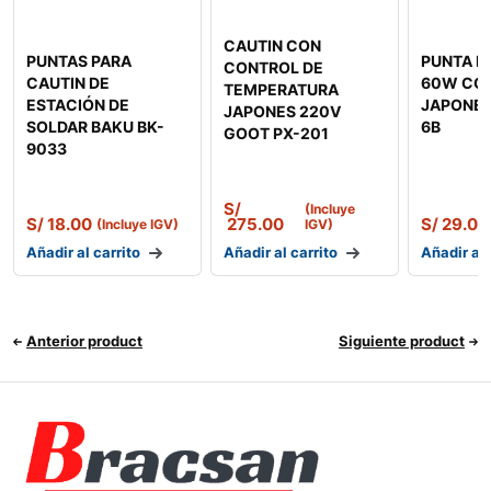
CAUTIN CON
PUNTAS PARA
PUNTA D
CONTROL DE
CAUTIN DE
60W CO
TEMPERATURA
ESTACIÓN DE
JAPONES
JAPONES 220V
SOLDAR BAKU BK-
6B
GOOT PX-201
9033
S/
(Incluye
S/
18.00
275.00
S/
29.00
(Incluye IGV)
IGV)
Añadir al carrito
Añadir al carrito
Añadir al 
Anterior product
Siguiente product