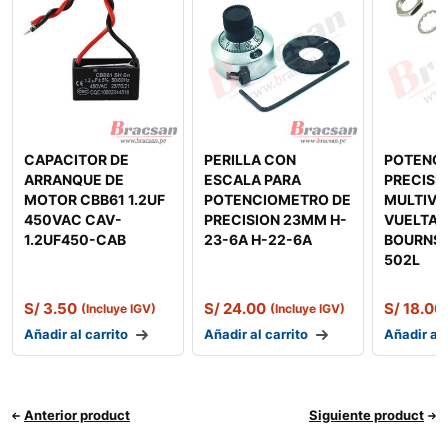
CAPACITOR DE
PERILLA CON
POTENC
ARRANQUE DE
ESCALA PARA
PRECISI
MOTOR CBB61 1.2UF
POTENCIOMETRO DE
MULTIVU
450VAC CAV-
PRECISION 23MM H-
VUELTAS
1.2UF450-CAB
23-6A H-22-6A
BOURNS 
502L
S/
3.50
S/
24.00
S/
18.00
(Incluye IGV)
(Incluye IGV)
Añadir al carrito
Añadir al carrito
Añadir al 
Anterior product
Siguiente product