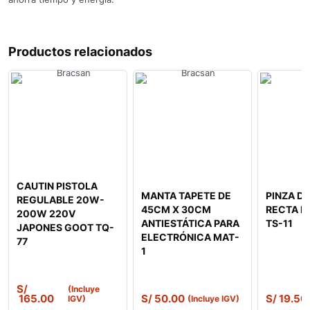
Productos relacionados
CAUTIN PISTOLA
MANTA TAPETE DE
PINZA DE
REGULABLE 20W-
45CM X 30CM
RECTA M
200W 220V
ANTIESTÁTICA PARA
TS-11
JAPONES GOOT TQ-
ELECTRÓNICA MAT-
77
1
S/
(Incluye
165.00
S/
50.00
S/
19.50
IGV)
(Incluye IGV)