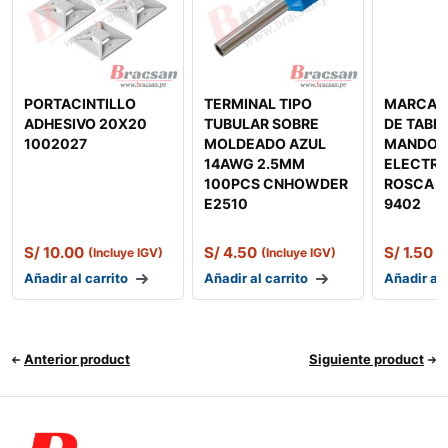
PORTACINTILLO
TERMINAL TIPO
MARCAD
ADHESIVO 20X20
TUBULAR SOBRE
DE TABL
1002027
MOLDEADO AZUL
MANDOS
14AWG 2.5MM
ELECTRI
100PCS CNHOWDER
ROSCA 
E2510
9402
S/
10.00
S/
4.50
S/
1.50
(Incluye IGV)
(Incluye IGV)
(
Añadir al carrito
Añadir al carrito
Añadir al 
Anterior product
Siguiente product