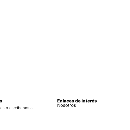
s
Enlaces de interés
Nosotros
os o escríbenos al
970 761
Tienda
a
Mi pedido
uro 1353 Int. 214