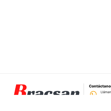
Contáctano
Lláman
950 
Tiend
Jr. Par
Somos una empresa especializada en la
Correo