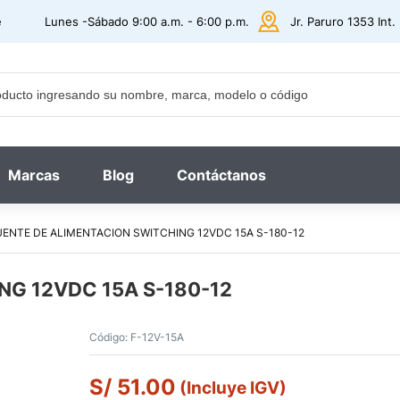
e
Lunes -Sábado 9:00 a.m. - 6:00 p.m.
Jr. Paruro 1353 Int
Marcas
Blog
Contáctanos
UENTE DE ALIMENTACION SWITCHING 12VDC 15A S-180-12
NG 12VDC 15A S-180-12
Código:
F-12V-15A
S/
51.00
(Incluye IGV)