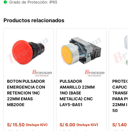
Grado de Protección: IP65
Productos relacionados
BOTON PULSADOR
PULSADOR
PROTEC
EMERGENCIA CON
AMARILLO 22MM
CAPUCH
RETENCION 1NC
1NO (BASE
TRANSP
22MM EMAS
METALICA) CNC
PARA PU
MB200E
LAY5-BA51
22MM IP
50
S/
15.50
S/
6.00
S/
1.40
(Incluye IGV)
(Incluye IGV)
(