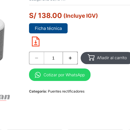
S/
138.00
(Incluye IGV)
Ficha técnica
Añadir al carrito
Cotizar por WhatsApp
Categoría:
Puentes rectificadores