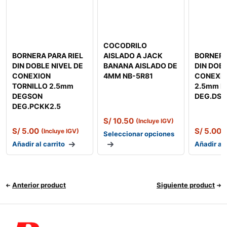
COCODRILO
BORNERA PARA RIEL
AISLADO A JACK
BORNERA
DIN DOBLE NIVEL DE
BANANA AISLADO DE
DIN DOBL
CONEXION
4MM NB-5R81
CONEXIO
TORNILLO 2.5mm
2.5mm 
DEGSON
DEG.DSK
DEG.PCKK2.5
S/
10.50
(Incluye IGV)
S/
5.00
S/
5.00
(Incluye IGV)
(
Seleccionar opciones
Añadir al carrito
Añadir al 
Anterior product
Siguiente product