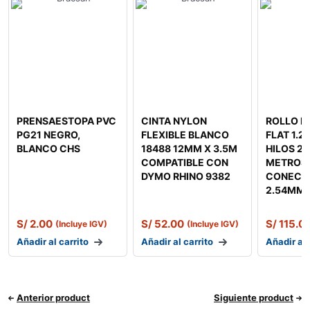
PRENSAESTOPA PVC
CINTA NYLON
ROLLO D
PG21 NEGRO,
FLEXIBLE BLANCO
FLAT 1.2
BLANCO CHS
18488 12MM X 3.5M
HILOS 2
COMPATIBLE CON
METROS 
DYMO RHINO 9382
CONECTO
2.54MM
S/
2.00
S/
52.00
S/
115.0
(Incluye IGV)
(Incluye IGV)
Añadir al carrito
Añadir al carrito
Añadir al 
Anterior product
Siguiente product