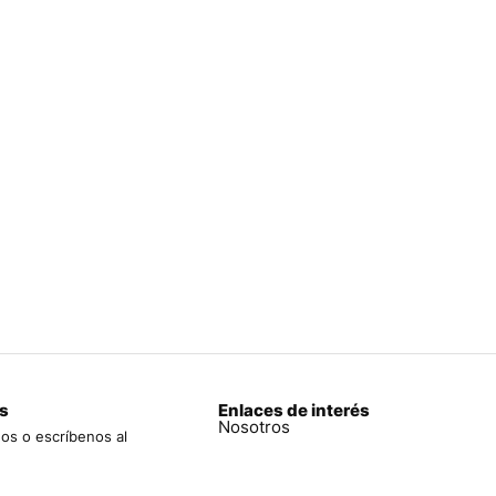
s
Enlaces de interés
Nosotros
os o escríbenos al
970 761
Tienda
a
Mi pedido