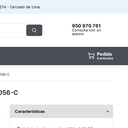
. 214 - Cercado de Lima
950 970 761
Consulta con un
asesor
Pedido
artículos
056-C
4056-C
Características