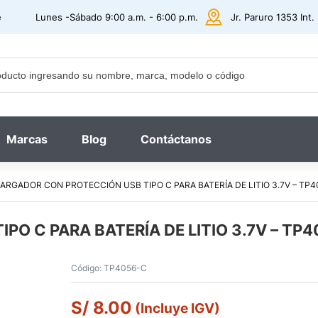
e
Lunes -Sábado 9:00 a.m. - 6:00 p.m.
Jr. Paruro 1353 Int
Marcas
Blog
Contáctanos
ARGADOR CON PROTECCIÓN USB TIPO C PARA BATERÍA DE LITIO 3.7V – TP4
O C PARA BATERÍA DE LITIO 3.7V – TP
Código:
TP4056-C
S/
8.00
(Incluye IGV)