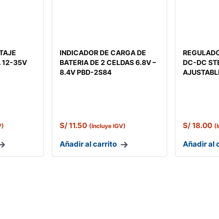
TAJE
INDICADOR DE CARGA DE
REGULADO
 12-35V
BATERIA DE 2 CELDAS 6.8V –
DC-DC ST
8.4V PBD-2S84
AJUSTABL
S/
11.50
S/
18.00
V)
(Incluye IGV)
(
Añadir al carrito
Añadir al 