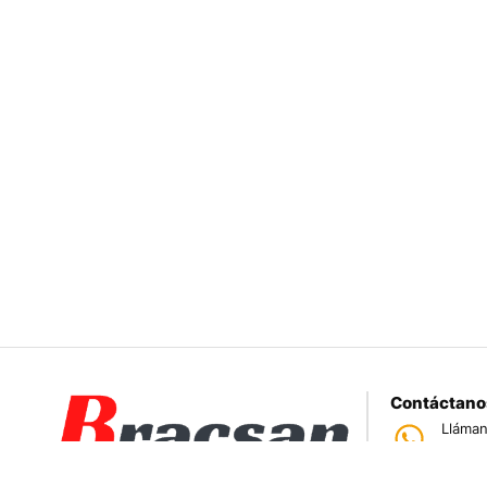
Contáctano
Lláman
950 
Tiend