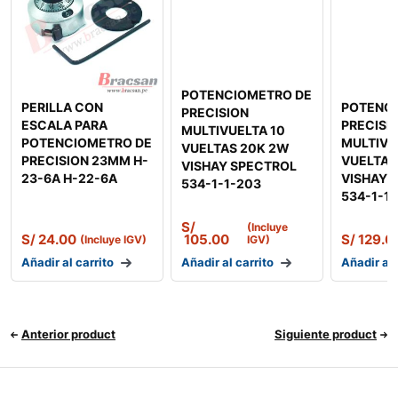
POTENCIOMETRO DE
PERILLA CON
POTENC
PRECISION
ESCALA PARA
PRECISI
MULTIVUELTA 10
POTENCIOMETRO DE
MULTIVU
VUELTAS 20K 2W
PRECISION 23MM H-
VUELTAS
VISHAY SPECTROL
23-6A H-22-6A
VISHAY 
534-1-1-203
534-1-1-
S/
(Incluye
S/
24.00
105.00
S/
129.0
(Incluye IGV)
IGV)
Añadir al carrito
Añadir al carrito
Añadir al 
Anterior product
Siguiente product