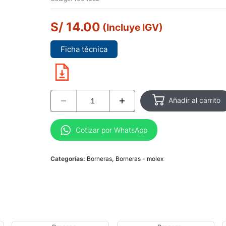
S/
14.00
(Incluye IGV)
Ficha técnica
Añadir al carrito
Cotizar por WhatsApp
Categorías:
Borneras
,
Borneras - molex