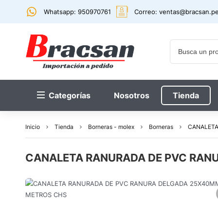
Whatsapp: 950970761
Correo:
ventas@bracsan.p
Categorías
Nosotros
Tienda
Inicio
Tienda
Borneras - molex
Borneras
CANALETA
CANALETA RANURADA DE PVC RAN