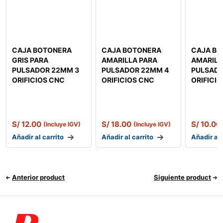
CAJA BOTONERA
CAJA BOTONERA
CAJA B
GRIS PARA
AMARILLA PARA
AMARILL
PULSADOR 22MM 3
PULSADOR 22MM 4
PULSADO
ORIFICIOS CNC
ORIFICIOS CNC
ORIFICI
S/
12.00
S/
18.00
S/
10.00
(Incluye IGV)
(Incluye IGV)
Añadir al carrito
Añadir al carrito
Añadir al 
Anterior product
Siguiente product