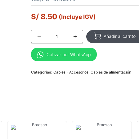
S/
8.50
(Incluye IGV)
Añadir al carrito
Cotizar por WhatsApp
Categorías:
Cables - Accesorios
,
Cables de alimentación