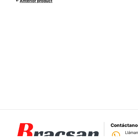
Anterior product
Contáctano
Lláman