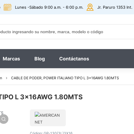
e
Lunes -Sábado 9:00 a.m. - 6:00 p.m.
Jr. Paruro 1353 Int
Marcas
Blog
Contáctanos
ón
CABLE DE PODER, POWER ITALIANO TIPO L 3x16AWG 1.80MTS
TIPO L 3x16AWG 1.80MTS
Código:
GP-130(3L)3X16