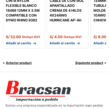
CINTA NYLON
CABLE DE CONTROL
TERMINA
FLEXIBLE BLANCO
APANTALLADO
TUBULAR
18488 12MM X 3.5M
CREMA DE 4 HILOS
MOLDEA
COMPATIBLE CON
4X24AWG
10AWG 
DYMO RHINO 9382
HURRICANE AP-4H
CNHOWD
S/
52.00
S/
4.50
S/
8.00
(Incluye IGV)
(Incluye IGV)
(
Añadir al carrito
Añadir al carrito
Añadir al 
Anterior product
Siguiente product
Somos una empresa especializada en la importación bajo pedido